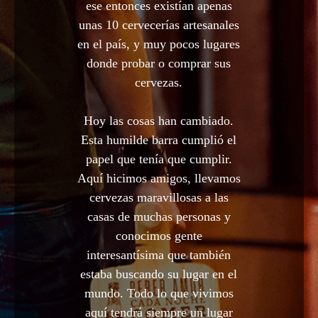
ese entonces existían apenas
unas 10 cervecerías artesanales
en el país, y muy pocos lugares
donde probar o comprar sus
cervezas.
Hoy las cosas han cambiado.
Esta humilde barra cumplió el
papel que tenía que cumplir.
Aquí hicimos amigos, llevamos
cervezas maravillosas a las
casas de muchas personas y
conocimos gente
interesantísima que también
estaba buscando su lugar en el
mundo. Todo lo que vivimos
aquí tendrá siempre un lugar