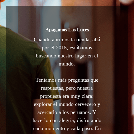
Apagamos Las Luces
Cuando abrimos la tienda, allá
por el 2015, estábamos
buscando nuestro lugar en el
mundo.
Teníamos más preguntas que
respuestas, pero nuestra
propuesta era muy clara:
explorar el mundo cervecero y
acercarlo a los peruanos. Y
hacerlo con alegría, disfrutando
cada momento y cada paso. En