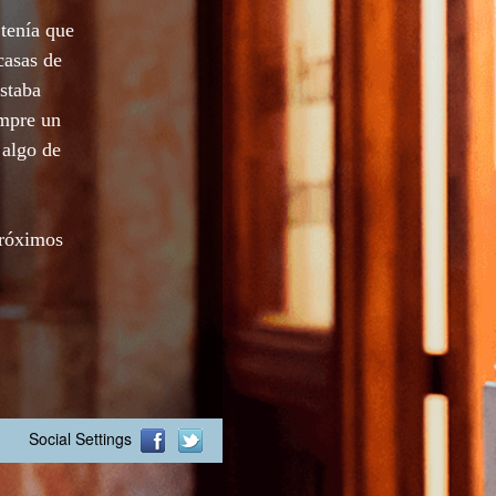
tenía que
casas de
staba
empre un
 algo de
próximos
Social Settings