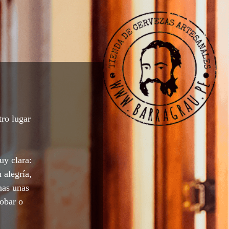
tro lugar
uy clara:
 alegría,
nas unas
robar o