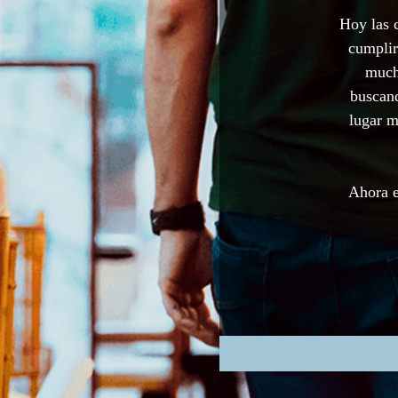
Hoy las 
cumplir
much
buscand
lugar m
Ahora e