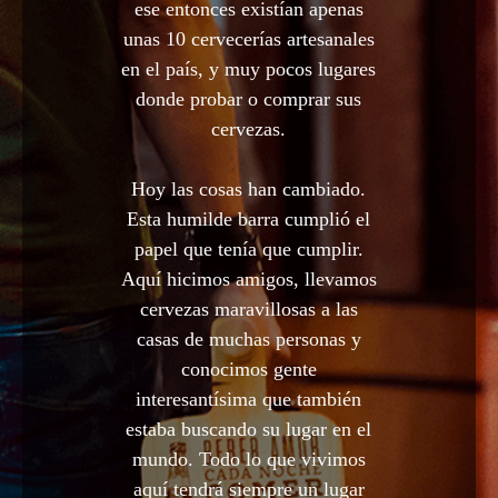
ese entonces existían apenas
unas 10 cervecerías artesanales
en el país, y muy pocos lugares
donde probar o comprar sus
cervezas.
Hoy las cosas han cambiado.
Esta humilde barra cumplió el
papel que tenía que cumplir.
Aquí hicimos amigos, llevamos
cervezas maravillosas a las
casas de muchas personas y
conocimos gente
interesantísima que también
estaba buscando su lugar en el
mundo. Todo lo que vivimos
aquí tendrá siempre un lugar