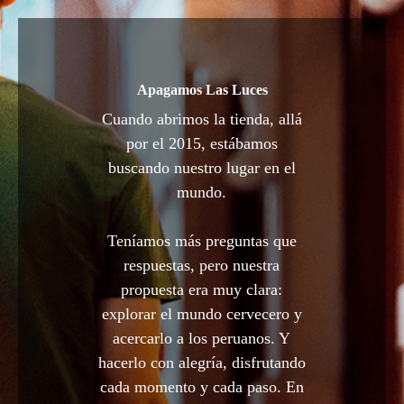
Apagamos Las Luces
Cuando abrimos la tienda, allá
por el 2015, estábamos
buscando nuestro lugar en el
mundo.
Teníamos más preguntas que
respuestas, pero nuestra
propuesta era muy clara:
explorar el mundo cervecero y
acercarlo a los peruanos. Y
hacerlo con alegría, disfrutando
cada momento y cada paso. En