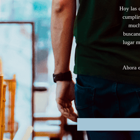
Hoy las 
cumplir
much
buscand
lugar m
Ahora e