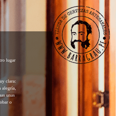
tro lugar
uy clara:
 alegría,
nas unas
robar o