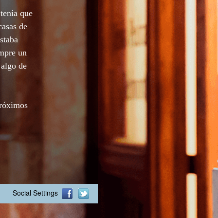
tenía que
casas de
staba
empre un
 algo de
próximos
Social Settings