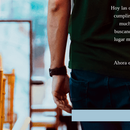
Hoy las 
cumplir
much
buscand
lugar m
Ahora e