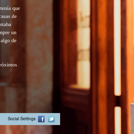
tenía que
casas de
staba
empre un
 algo de
próximos
Social Settings