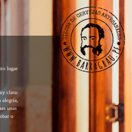
tro lugar
uy clara:
 alegría,
nas unas
robar o