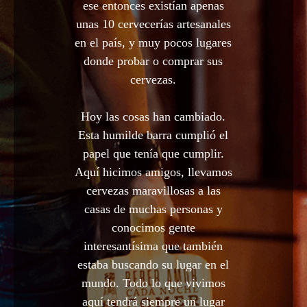
ese entonces existían apenas
unas 10 cervecerías artesanales
en el país, y muy pocos lugares
donde probar o comprar sus
cervezas.
Hoy las cosas han cambiado.
Esta humilde barra cumplió el
papel que tenía que cumplir.
Aquí hicimos amigos, llevamos
cervezas maravillosas a las
casas de muchas personas y
conocimos gente
interesantísima que también
estaba buscando su lugar en el
mundo. Todo lo que vivimos
aquí tendrá siempre un lugar