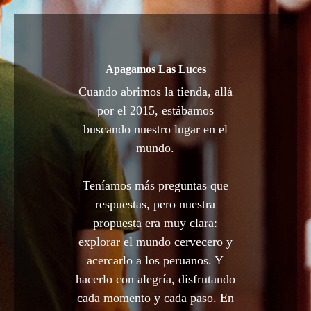
Apagamos Las Luces
Cuando abrimos la tienda, allá
por el 2015, estábamos
buscando nuestro lugar en el
mundo.
Teníamos más preguntas que
respuestas, pero nuestra
propuesta era muy clara:
explorar el mundo cervecero y
acercarlo a los peruanos. Y
hacerlo con alegría, disfrutando
cada momento y cada paso. En