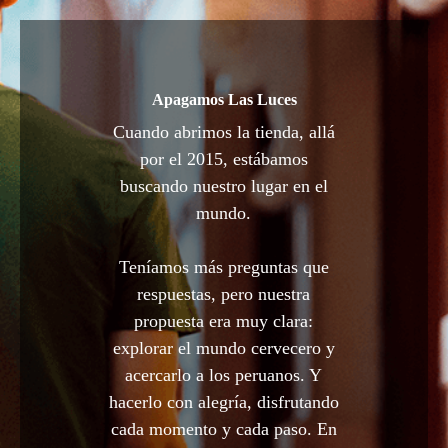
Apagamos Las Luces
Cuando abrimos la tienda, allá
por el 2015, estábamos
buscando nuestro lugar en el
mundo.
Teníamos más preguntas que
respuestas, pero nuestra
propuesta era muy clara:
explorar el mundo cervecero y
acercarlo a los peruanos. Y
hacerlo con alegría, disfrutando
cada momento y cada paso. En