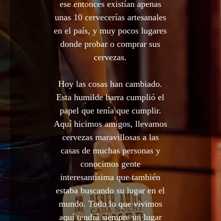
ese entonces existían apenas
unas 10 cervecerías artesanales
en el país, y muy pocos lugares
donde probar o comprar sus
cervezas.
Hoy las cosas han cambiado.
Esta humilde barra cumplió el
papel que tenía que cumplir.
Aquí hicimos amigos, llevamos
cervezas maravillosas a las
casas de muchas personas y
conocimos gente
interesantísima que también
estaba buscando su lugar en el
mundo. Todo lo que vivimos
aquí tendrá siempre un lugar