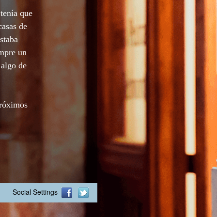
tenía que
casas de
staba
empre un
 algo de
próximos
Social Settings