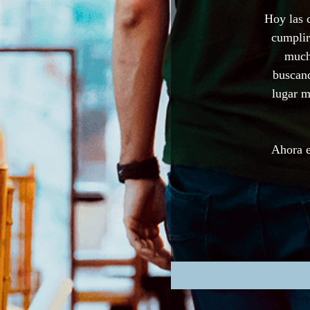
Hoy las 
cumplir
much
buscand
lugar m
Ahora e