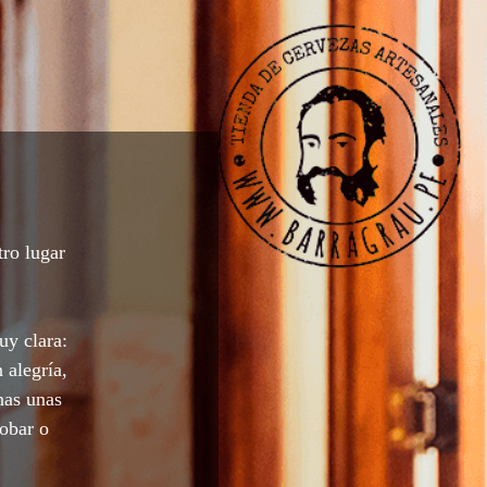
tro lugar
uy clara:
 alegría,
nas unas
robar o