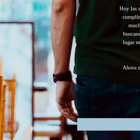
Hoy las 
cumplir
much
buscand
lugar m
Ahora e