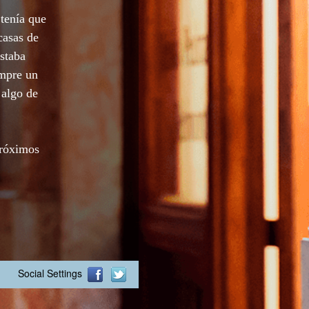
tenía que
casas de
staba
empre un
 algo de
próximos
Social Settings