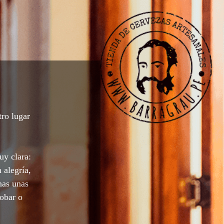
tro lugar
uy clara:
 alegría,
nas unas
robar o