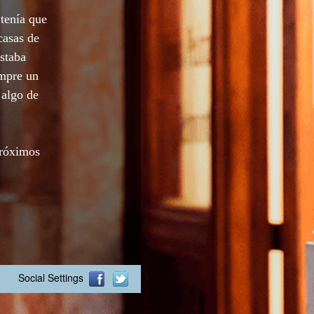
tenía que
casas de
staba
empre un
 algo de
próximos
Social Settings