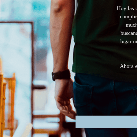
Hoy las 
cumplir
much
buscand
lugar m
Ahora e