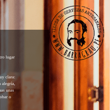
tro lugar
uy clara:
 alegría,
nas unas
robar o