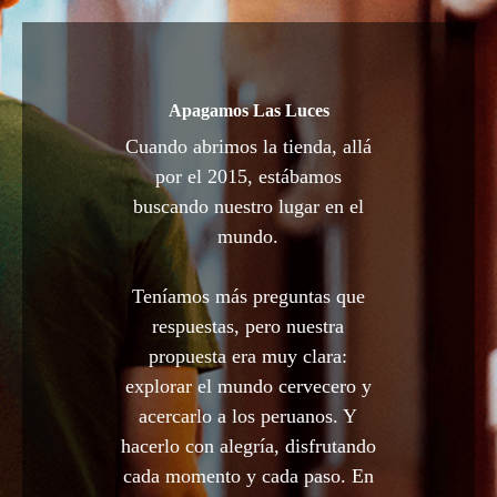
Apagamos Las Luces
Cuando abrimos la tienda, allá
por el 2015, estábamos
buscando nuestro lugar en el
mundo.
Teníamos más preguntas que
respuestas, pero nuestra
propuesta era muy clara:
explorar el mundo cervecero y
acercarlo a los peruanos. Y
hacerlo con alegría, disfrutando
cada momento y cada paso. En