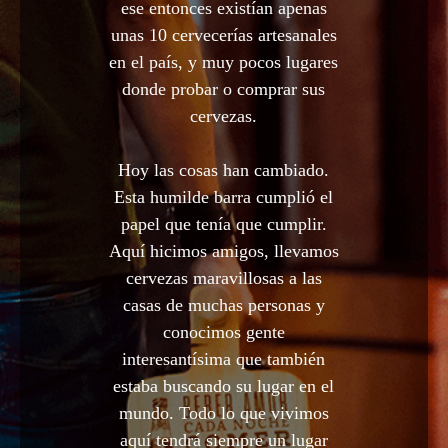
ese entonces existían apenas
unas 10 cervecerías artesanales
en el país, y muy pocos lugares
donde probar o comprar sus
cervezas.
Hoy las cosas han cambiado.
Esta humilde barra cumplió el
papel que tenía que cumplir.
Aquí hicimos amigos, llevamos
cervezas maravillosas a las
casas de muchas personas y
conocimos gente
interesantísima que también
estaba buscando su lugar en el
mundo. Todo lo que vivimos
aquí tendrá siempre un lugar