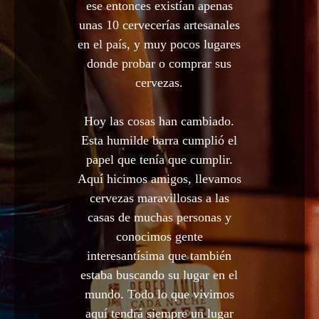
ese entonces existían apenas
unas 10 cervecerías artesanales
en el país, y muy pocos lugares
donde probar o comprar sus
cervezas.
Hoy las cosas han cambiado.
Esta humilde barra cumplió el
papel que tenía que cumplir.
Aquí hicimos amigos, llevamos
cervezas maravillosas a las
casas de muchas personas y
conocimos gente
interesantísima que también
estaba buscando su lugar en el
mundo. Todo lo que vivimos
aquí tendrá siempre un lugar