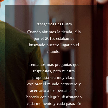
Apagamos Las Luces
Cuando abrimos la tienda, allá
por el 2015, estábamos
buscando nuestro lugar en el
mundo.
Teníamos más preguntas que
respuestas, pero nuestra
propuesta era muy clara:
explorar el mundo cervecero y
acercarlo a los peruanos. Y
hacerlo con alegría, disfrutando
cada momento y cada paso. En