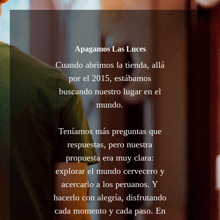
Apagamos Las Luces
Cuando abrimos la tienda, allá
por el 2015, estábamos
buscando nuestro lugar en el
mundo.
Teníamos más preguntas que
respuestas, pero nuestra
propuesta era muy clara:
explorar el mundo cervecero y
acercarlo a los peruanos. Y
hacerlo con alegría, disfrutando
cada momento y cada paso. En