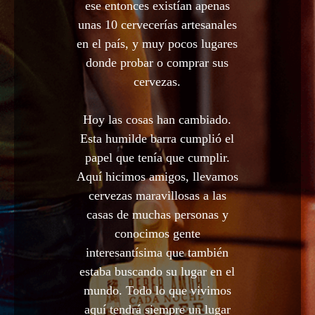
ese entonces existían apenas
unas 10 cervecerías artesanales
en el país, y muy pocos lugares
donde probar o comprar sus
cervezas.
Hoy las cosas han cambiado.
Esta humilde barra cumplió el
papel que tenía que cumplir.
Aquí hicimos amigos, llevamos
cervezas maravillosas a las
casas de muchas personas y
conocimos gente
interesantísima que también
estaba buscando su lugar en el
mundo. Todo lo que vivimos
aquí tendrá siempre un lugar