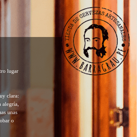
tro lugar
uy clara:
 alegría,
nas unas
robar o