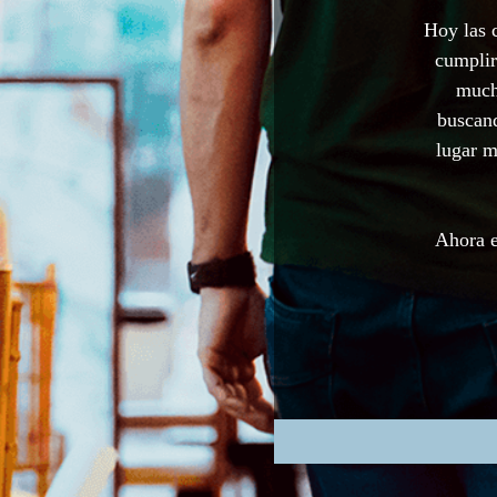
Hoy las 
cumplir
much
buscand
lugar m
Ahora e