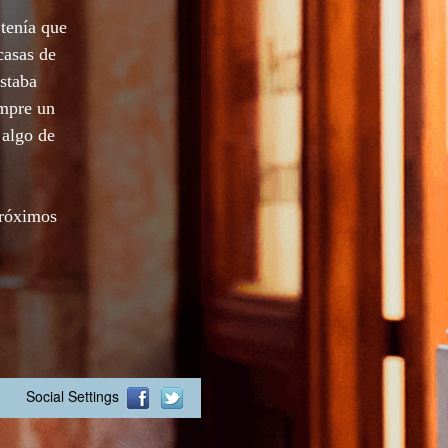
tenía que
casas de
staba
empre un
 algo de
próximos
Social Settings