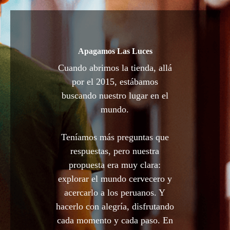
Apagamos Las Luces
Cuando abrimos la tienda, allá
por el 2015, estábamos
buscando nuestro lugar en el
mundo.
Teníamos más preguntas que
respuestas, pero nuestra
propuesta era muy clara:
explorar el mundo cervecero y
acercarlo a los peruanos. Y
hacerlo con alegría, disfrutando
cada momento y cada paso. En