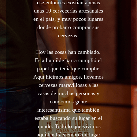
ese entonces existían apenas
unas 10 cervecerías artesanales
en el país, y muy pocos lugares
donde probar o comprar sus
cervezas.
Hoy las cosas han cambiado.
Esta humilde barra cumplió el
papel que tenía que cumplir.
Aquí hicimos amigos, llevamos
cervezas maravillosas a las
casas de muchas personas y
conocimos gente
interesantísima que también
estaba buscando su lugar en el
mundo. Todo lo que vivimos
aquí tendrá siempre un lugar