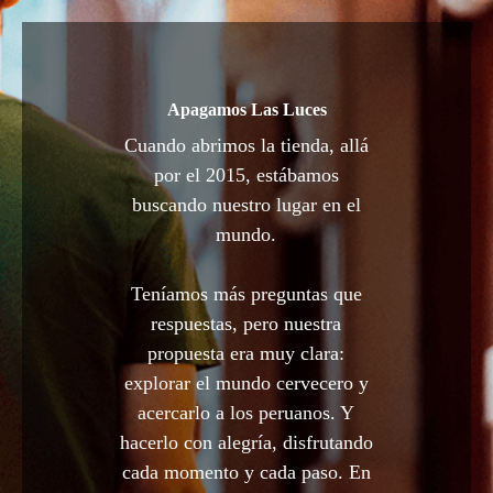
Apagamos Las Luces
Cuando abrimos la tienda, allá
por el 2015, estábamos
buscando nuestro lugar en el
mundo.
Teníamos más preguntas que
respuestas, pero nuestra
propuesta era muy clara:
explorar el mundo cervecero y
acercarlo a los peruanos. Y
hacerlo con alegría, disfrutando
cada momento y cada paso. En