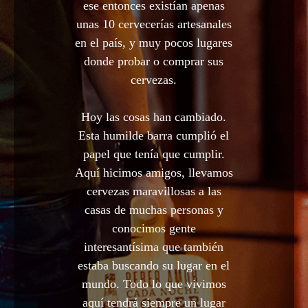
ese entonces existían apenas
unas 10 cervecerías artesanales
en el país, y muy pocos lugares
donde probar o comprar sus
cervezas.
Hoy las cosas han cambiado.
Esta humilde barra cumplió el
papel que tenía que cumplir.
Aquí hicimos amigos, llevamos
cervezas maravillosas a las
casas de muchas personas y
conocimos gente
interesantísima que también
estaba buscando su lugar en el
mundo. Todo lo que vivimos
aquí tendrá siempre un lugar