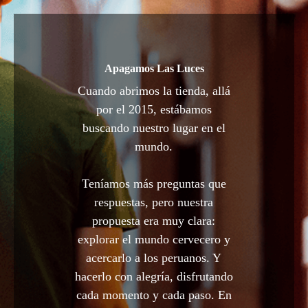
Apagamos Las Luces
Cuando abrimos la tienda, allá
por el 2015, estábamos
buscando nuestro lugar en el
mundo.
Teníamos más preguntas que
respuestas, pero nuestra
propuesta era muy clara:
explorar el mundo cervecero y
acercarlo a los peruanos. Y
hacerlo con alegría, disfrutando
cada momento y cada paso. En