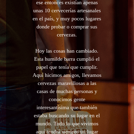
ese entonces existían apenas
unas 10 cervecerías artesanales
en el país, y muy pocos lugares
donde probar o comprar sus
cervezas.
Hoy las cosas han cambiado.
Esta humilde barra cumplió el
papel que tenía que cumplir.
Aquí hicimos amigos, llevamos
cervezas maravillosas a las
casas de muchas personas y
conocimos gente
interesantísima que también
estaba buscando su lugar en el
mundo. Todo lo que vivimos
aquí tendrá siempre un lugar