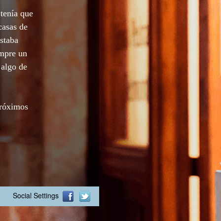
tenía que
casas de
staba
empre un
 algo de
próximos
Social Settings