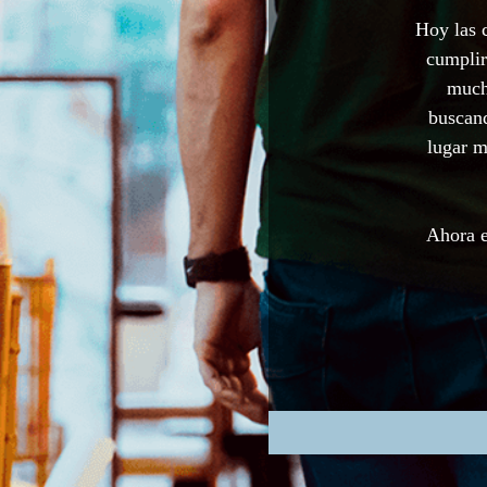
Hoy las 
cumplir
much
buscand
lugar m
Ahora e