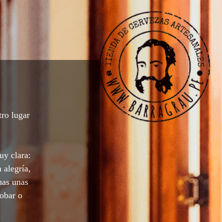
tro lugar
uy clara:
 alegría,
nas unas
robar o