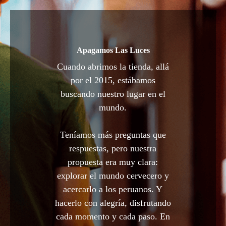
Apagamos Las Luces
Cuando abrimos la tienda, allá
por el 2015, estábamos
buscando nuestro lugar en el
mundo.
Teníamos más preguntas que
respuestas, pero nuestra
propuesta era muy clara:
explorar el mundo cervecero y
acercarlo a los peruanos. Y
hacerlo con alegría, disfrutando
cada momento y cada paso. En