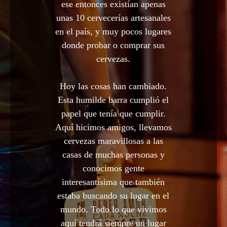
ese entonces existían apenas
unas 10 cervecerías artesanales
en el país, y muy pocos lugares
donde probar o comprar sus
cervezas.
Hoy las cosas han cambiado.
Esta humilde barra cumplió el
papel que tenía que cumplir.
Aquí hicimos amigos, llevamos
cervezas maravillosas a las
casas de muchas personas y
conocimos gente
interesantísima que también
estaba buscando su lugar en el
mundo. Todo lo que vivimos
aquí tendrá siempre un lugar