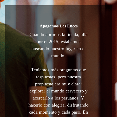
Apagamos Las Luces
Cuando abrimos la tienda, allá
por el 2015, estábamos
buscando nuestro lugar en el
mundo.
Teníamos más preguntas que
respuestas, pero nuestra
propuesta era muy clara:
explorar el mundo cervecero y
acercarlo a los peruanos. Y
hacerlo con alegría, disfrutando
cada momento y cada paso. En