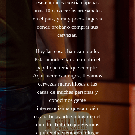
ese entonces existían apenas
unas 10 cervecerías artesanales
en el país, y muy pocos lugares
donde probar o comprar sus
cervezas.
Hoy las cosas han cambiado.
Esta humilde barra cumplió el
papel que tenía que cumplir.
Aquí hicimos amigos, llevamos
cervezas maravillosas a las
casas de muchas personas y
conocimos gente
interesantísima que también
estaba buscando su lugar en el
mundo. Todo lo que vivimos
aquí tendrá siempre un lugar