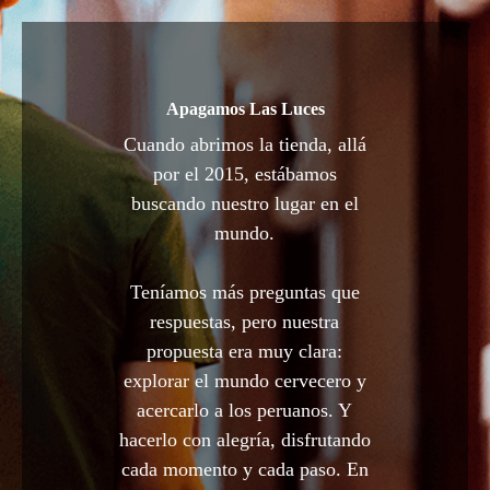
Apagamos Las Luces
Cuando abrimos la tienda, allá
por el 2015, estábamos
buscando nuestro lugar en el
mundo.
Teníamos más preguntas que
respuestas, pero nuestra
propuesta era muy clara:
explorar el mundo cervecero y
acercarlo a los peruanos. Y
hacerlo con alegría, disfrutando
cada momento y cada paso. En