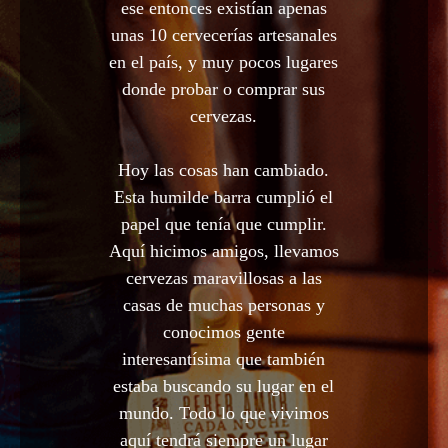
ese entonces existían apenas
unas 10 cervecerías artesanales
en el país, y muy pocos lugares
donde probar o comprar sus
cervezas.
Hoy las cosas han cambiado.
Esta humilde barra cumplió el
papel que tenía que cumplir.
Aquí hicimos amigos, llevamos
cervezas maravillosas a las
casas de muchas personas y
conocimos gente
interesantísima que también
estaba buscando su lugar en el
mundo. Todo lo que vivimos
aquí tendrá siempre un lugar