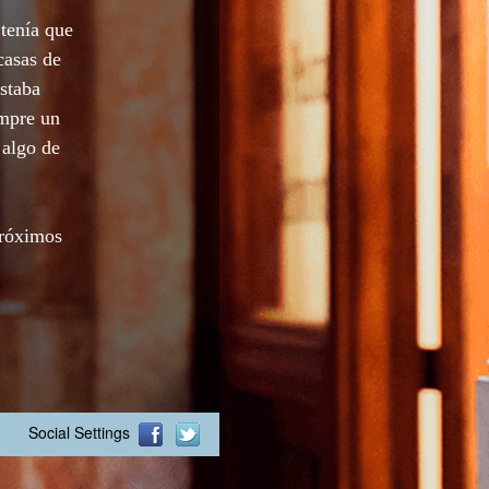
tenía que
casas de
staba
empre un
 algo de
próximos
Social Settings