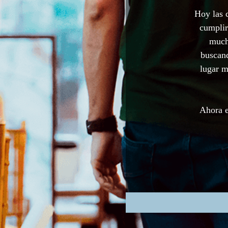
Hoy las 
cumplir
much
buscand
lugar m
Ahora e