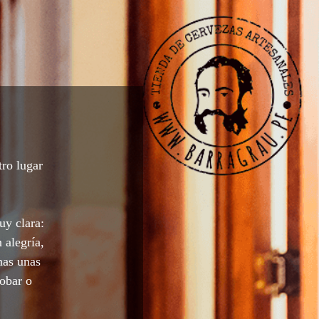
tro lugar
uy clara:
 alegría,
nas unas
robar o