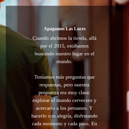
Apagamos Las Luces
Cuando abrimos la tienda, allá
por el 2015, estábamos
buscando nuestro lugar en el
mundo.
Teníamos más preguntas que
respuestas, pero nuestra
propuesta era muy clara:
explorar el mundo cervecero y
acercarlo a los peruanos. Y
hacerlo con alegría, disfrutando
cada momento y cada paso. En