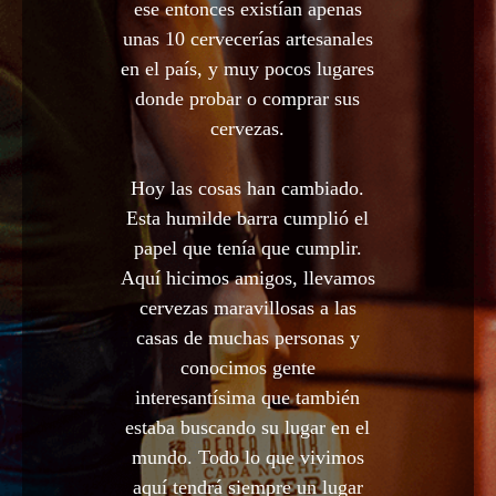
ese entonces existían apenas
unas 10 cervecerías artesanales
en el país, y muy pocos lugares
donde probar o comprar sus
cervezas.
Hoy las cosas han cambiado.
Esta humilde barra cumplió el
papel que tenía que cumplir.
Aquí hicimos amigos, llevamos
cervezas maravillosas a las
casas de muchas personas y
conocimos gente
interesantísima que también
estaba buscando su lugar en el
mundo. Todo lo que vivimos
aquí tendrá siempre un lugar